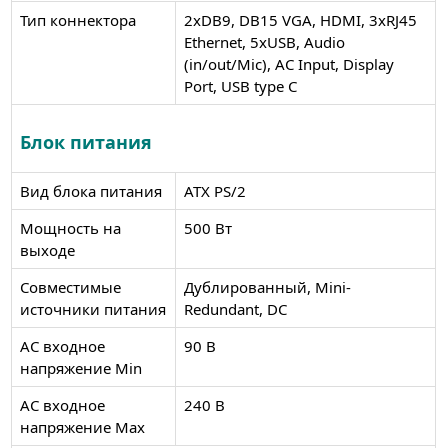
Тип коннектора
2xDB9, DB15 VGA, HDMI, 3xRJ45
Ethernet, 5xUSB, Audio
(in/out/Mic), AC Input, Display
Port, USB type C
Блок питания
Вид блока питания
ATX PS/2
Мощность на
500 Вт
выходе
Совместимые
Дублированный, Mini-
источники питания
Redundant, DC
AC входное
90 В
напряжение Min
AC входное
240 В
напряжение Max