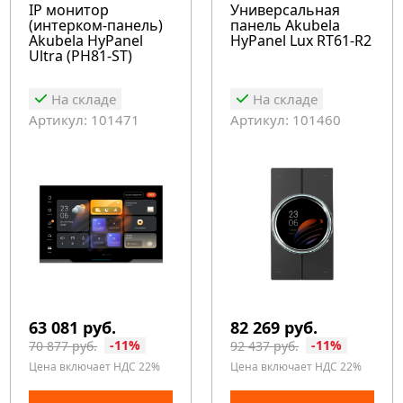
IP монитор
Универсальная
(интерком-панель)
панель Akubela
Akubela HyPanel
HyPanel Lux RT61-R2
Ultra (PH81-ST)
На складе
На складе
Артикул: 101471
Артикул: 101460
63 081 руб.
82 269 руб.
-11%
-11%
70 877 руб.
92 437 руб.
Цена включает НДС 22%
Цена включает НДС 22%