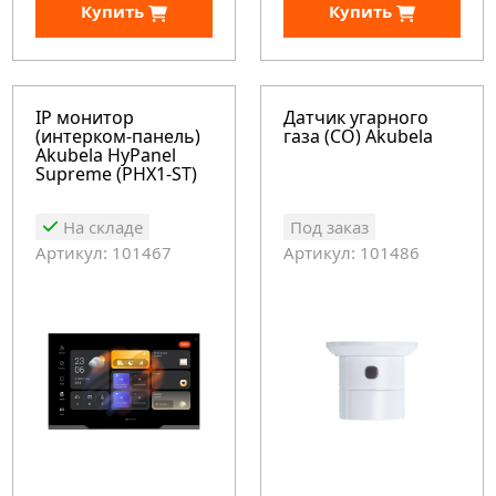
Купить
Купить
IP монитор
Датчик угарного
(интерком-панель)
газа (CO) Akubela
Akubela HyPanel
Supreme (PHX1-ST)
На складе
Под заказ
Артикул: 101467
Артикул: 101486