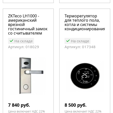
ZKTeco LH1000 -
Терморегулятор
американский
для теплого пола,
врезной
котла и системы
гостиничный замок
кондиционирования
со считывателем
карт
На складе
На складе
Артикул: 018029
Артикул: 017348
7 840 руб.
8 500 руб.
Цена включает НДС 22%
Цена включает НДС 22%