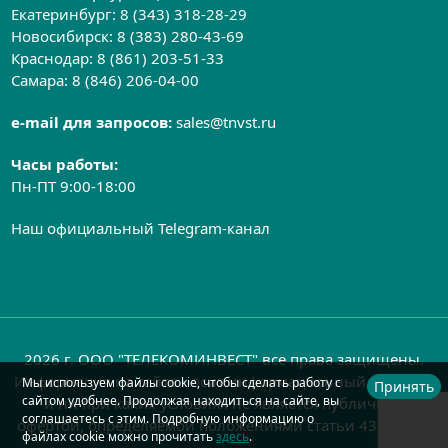
Екатеринбург:
8 (343) 318-28-29
Новосибирск:
8 (383) 280-43-69
Краснодар:
8 (861) 203-51-33
Самара:
8 (846) 206-04-00
e-mail для запросов:
sales@tnvst.ru
Часы работы:
Пн-ПТ 9:00-18:00
Наш официальный Telegram-канал
2026 г. ООО "ТЕЛЕКОМИНВЕСТ" все права защищены.
Информация на сайте носит информационный характер
Мы используем файлы cookie, чтобы сделать работу с
Принять
сайтом удобнее. Продолжая находиться на сайте, вы
и ни при каких условиях не является публичной
соглашаетесь с этим. Подробную информацию о
офертой, определяемой положениями статьи 437 ГК РФ
файлах cookie можно прочитать
здесь
.