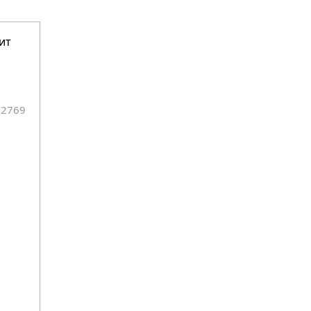
ит
02769