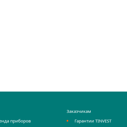
и
Заказчикам
енда приборов
Гарантии TINVEST