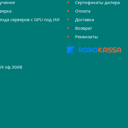
учение
Сертификаты дилера
верка
Оплата
енда серверов с GPU под ИИ
Доставка
Возврат
Реквизиты
.69 оф.306B