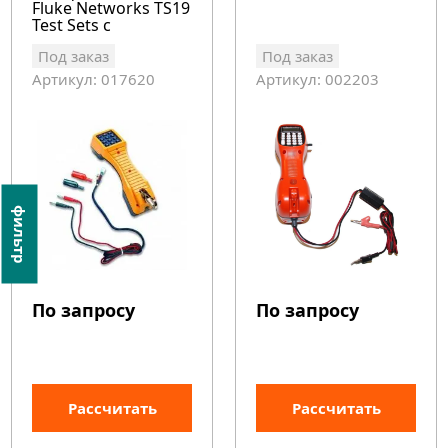
Fluke Networks TS19
Test Sets с
переходом со
Под заказ
Под заказ
штекера на зажим
типа «крокодил»
Артикул: 017620
Артикул: 002203
фильтр
По запросу
По запросу
Рассчитать
Рассчитать