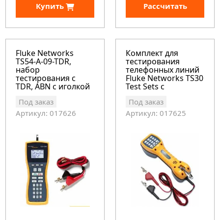
Купить
Рассчитать
Fluke Networks
Комплект для
TS54-A-09-TDR,
тестирования
набор
телефонных линий
тестирования с
Fluke Networks TS30
TDR, ABN с иголкой
Test Sets с
для прокола
разъемом ABN
Под заказ
Под заказ
изоляции
Артикул: 017626
Артикул: 017625