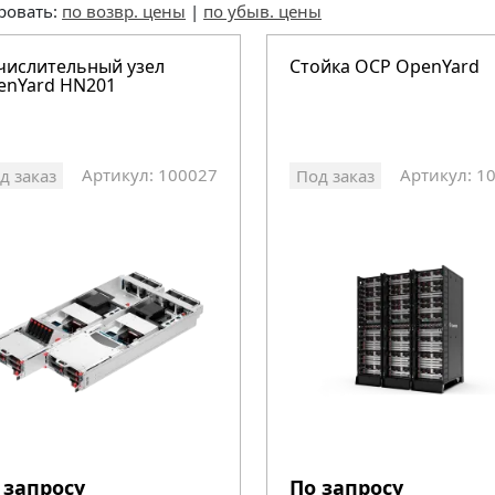
ровать:
по возвр. цены
|
по убыв. цены
числительный узел
Стойка OCP OpenYard
enYard HN201
Артикул: 100027
Артикул: 1
д заказ
Под заказ
 запросу
По запросу