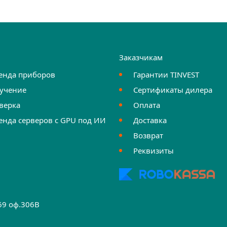
и
Заказчикам
енда приборов
Гарантии TINVEST
учение
Сертификаты дилера
верка
Оплата
енда серверов с GPU под ИИ
Доставка
Возврат
Реквизиты
.69 оф.306B