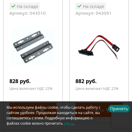
На складе
На складе
Артикул: 043510
Артикул: 043091
828 руб.
882 руб.
Цена включает НДС 22%
Цена включает НДС 22%
Мы используем файлы cookie, чтобы сделать работу с
Принять
Купить
Купить
сайтом удобнее. Продолжая находиться на сайте, вы
соглашаетесь с этим. Подробную информацию о
файлах cookie можно прочитать
здесь
.