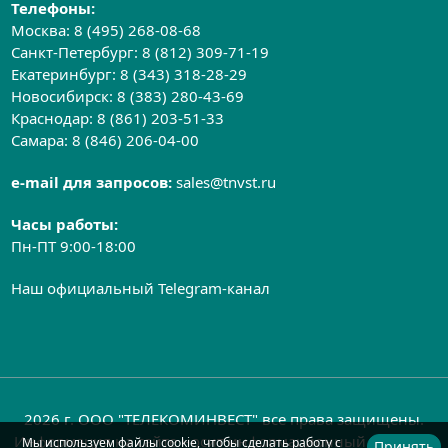
Телефоны:
Москва:
8 (495) 268-08-68
Санкт-Петербург:
8 (812) 309-71-19
Екатеринбург:
8 (343) 318-28-29
Новосибирск:
8 (383) 280-43-69
Краснодар:
8 (861) 203-51-33
Самара:
8 (846) 206-04-00
e-mail для запросов:
sales@tnvst.ru
Часы работы:
Пн-ПТ 9:00-18:00
Наш официальный Telegram-канал
2026 г. ООО "ТЕЛЕКОМИНВЕСТ" все права защищены.
Информация на сайте носит информационный характер
Мы используем файлы cookie, чтобы сделать работу с
Принять