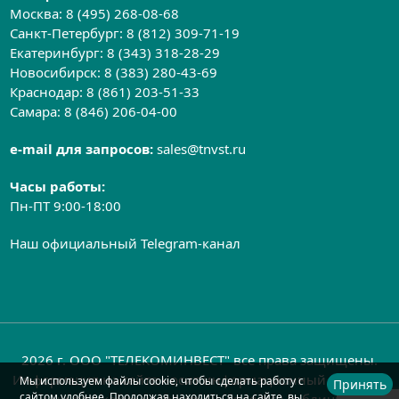
Москва:
8 (495) 268-08-68
Санкт-Петербург:
8 (812) 309-71-19
Екатеринбург:
8 (343) 318-28-29
Новосибирск:
8 (383) 280-43-69
Краснодар:
8 (861) 203-51-33
Самара:
8 (846) 206-04-00
e-mail для запросов:
sales@tnvst.ru
Часы работы:
Пн-ПТ 9:00-18:00
Наш официальный Telegram-канал
2026 г. ООО "ТЕЛЕКОМИНВЕСТ" все права защищены.
Информация на сайте носит информационный характер
Мы используем файлы cookie, чтобы сделать работу с
Принять
сайтом удобнее. Продолжая находиться на сайте, вы