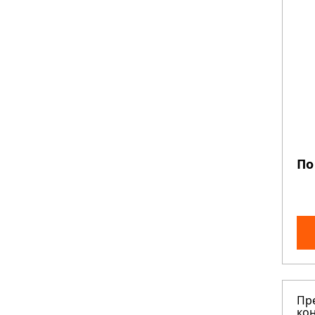
По
Пр
кон