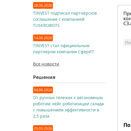
28.06.2026
TINVEST подписал партнерское
Пр
кон
соглашение с компанией
C3.
TUSKROBOTS
14.06.2026
По
TINVEST стал официальным
партнером компании СферИТ
Все новости
Решения
04.06.2026
От ручных тележек к автономным
роботам: кейс роботизации склада
с повышением эффективности в
2,5 раза
По
25.05.2026