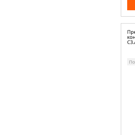
Пр
кон
C3.
По