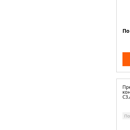
По
Пр
кон
C3.
По