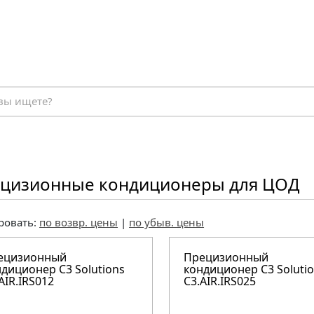
цизионные кондиционеры для ЦОД
ровать:
по возвр. цены
|
по убыв. цены
ецизионный
Прецизионный
диционер C3 Solutions
кондиционер C3 Soluti
AIR.IRS012
C3.AIR.IRS025