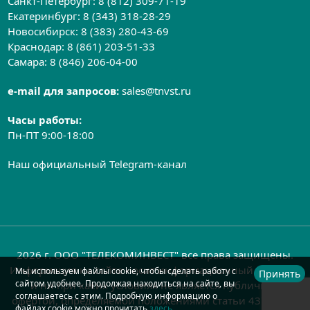
Санкт-Петербург:
8 (812) 309-71-19
Екатеринбург:
8 (343) 318-28-29
Новосибирск:
8 (383) 280-43-69
Краснодар:
8 (861) 203-51-33
Самара:
8 (846) 206-04-00
e-mail для запросов:
sales@tnvst.ru
Часы работы:
Пн-ПТ 9:00-18:00
Наш официальный Telegram-канал
2026 г. ООО "ТЕЛЕКОМИНВЕСТ" все права защищены.
Информация на сайте носит информационный характер
Мы используем файлы cookie, чтобы сделать работу с
Принять
сайтом удобнее. Продолжая находиться на сайте, вы
и ни при каких условиях не является публичной
соглашаетесь с этим. Подробную информацию о
офертой, определяемой положениями статьи 437 ГК РФ
файлах cookie можно прочитать
здесь
.