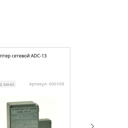
птер сетевой ADC-13
Гильзы термоусаж
Fujikura FP-03-60, 1 
Артикул: 000109
Арт
д заказ
Под заказ