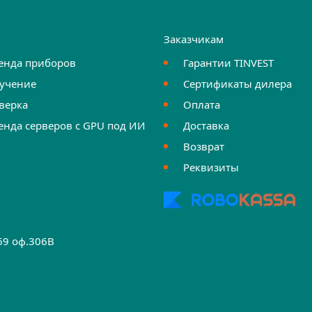
и
Заказчикам
енда приборов
Гарантии TINVEST
учение
Сертификаты дилера
верка
Оплата
енда серверов с GPU под ИИ
Доставка
Возврат
Реквизиты
.69 оф.306B