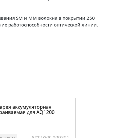
цевания SM и MM волокна в покрытии 250
ние работоспособности оптической линии.
арея аккумуляторная
раиваемая для AQ1200
Артикул: 000301
д заказ