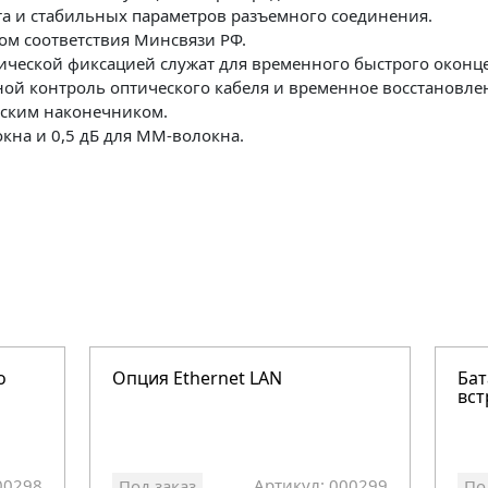
та и стабильных параметров разъемного соединения.
ом соответствия Минсвязи РФ.
ической фиксацией служат для временного быстрого окон
ной контроль оптического кабеля и временное восстановле
еским наконечником.
кна и 0,5 дБ для ММ-волокна.
о
Опция Ethernet LAN
Бат
вст
00298
Артикул: 000299
Под заказ
По