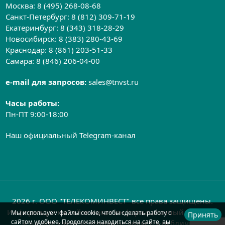
Москва:
8 (495) 268-08-68
Санкт-Петербург:
8 (812) 309-71-19
Екатеринбург:
8 (343) 318-28-29
Новосибирск:
8 (383) 280-43-69
Краснодар:
8 (861) 203-51-33
Самара:
8 (846) 206-04-00
e-mail для запросов:
sales@tnvst.ru
Часы работы:
Пн-ПТ 9:00-18:00
Наш официальный Telegram-канал
2026 г. ООО "ТЕЛЕКОМИНВЕСТ" все права защищены.
Информация на сайте носит информационный характер
Мы используем файлы cookie, чтобы сделать работу с
Принять
сайтом удобнее. Продолжая находиться на сайте, вы
и ни при каких условиях не является публичной