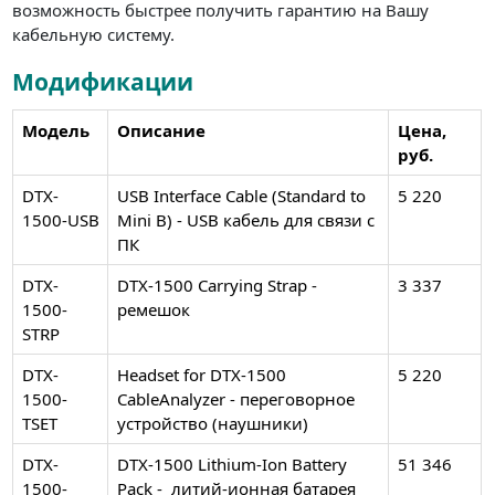
возможность быстрее получить гарантию на Вашу
кабельную систему.
Модификации
Модель
Описание
Цена,
руб.
DTX-
USB Interface Cable (Standard to
5 220
1500-USB
Mini B) - USB кабель для связи с
ПК
DTX-
DTX-1500 Carrying Strap -
3 337
1500-
ремешок
STRP
DTX-
Headset for DTX-1500
5 220
1500-
CableAnalyzer - переговорное
TSET
устройство (наушники)
DTX-
DTX-1500 Lithium-Ion Battery
51 346
1500-
Pack - литий-ионная батарея