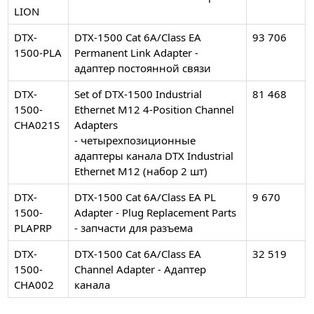
LION
DTX-
DTX-1500 Cat 6A/Class EA
93 706
1500-PLA
Permanent Link Adapter -
адаптер постоянной связи
DTX-
Set of DTX-1500 Industrial
81 468
1500-
Ethernet M12 4-Position Channel
CHA021S
Adapters
- четырехпозиционные
адаптеры канала DTX Industrial
Ethernet M12 (набор 2 шт)
DTX-
DTX-1500 Cat 6A/Class EA PL
9 670
1500-
Adapter - Plug Replacement Parts
PLAPRP
- запчасти для разъема
DTX-
DTX-1500 Cat 6A/Class EA
32 519
1500-
Channel Adapter - Адаптер
CHA002
канала