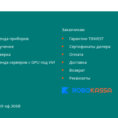
и
Заказчикам
енда приборов
Гарантии TINVEST
учение
Сертификаты дилера
верка
Оплата
енда серверов с GPU под ИИ
Доставка
Возврат
Реквизиты
.69 оф.306B