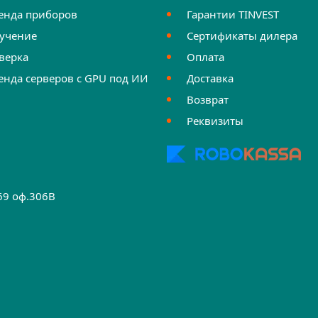
енда приборов
Гарантии TINVEST
учение
Сертификаты дилера
верка
Оплата
енда серверов с GPU под ИИ
Доставка
Возврат
Реквизиты
.69 оф.306B