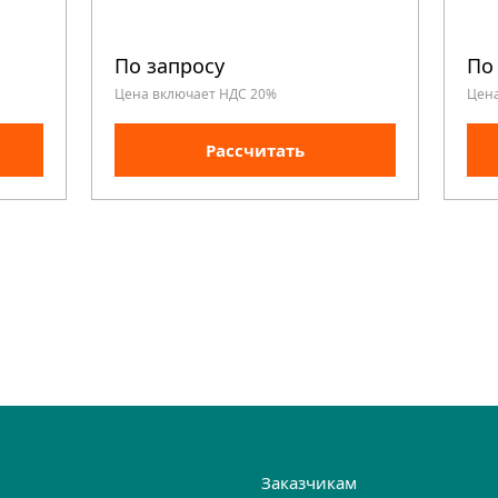
По запросу
По
Цена включает НДС 20%
Цен
Рассчитать
и
Заказчикам