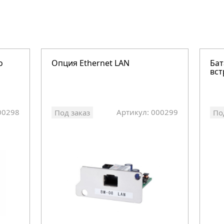
о
Опция Ethernet LAN
Бат
вст
00298
Артикул: 000299
Под заказ
По