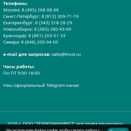
Телефоны:
Москва:
8 (495) 268-08-68
Санкт-Петербург:
8 (812) 309-71-19
Екатеринбург:
8 (343) 318-28-29
Новосибирск:
8 (383) 280-43-69
Краснодар:
8 (861) 203-51-33
Самара:
8 (846) 206-04-00
e-mail для запросов:
sales@tnvst.ru
Часы работы:
Пн-ПТ 9:00-18:00
Наш официальный Telegram-канал
2026 г. ООО "ТЕЛЕКОМИНВЕСТ" все права защищены.
Информация на сайте носит информационный характер
Мы используем файлы cookie, чтобы сделать работу с