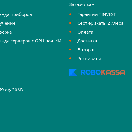
и
Заказчикам
енда приборов
Гарантии TINVEST
учение
Сертификаты дилера
верка
Оплата
енда серверов с GPU под ИИ
Доставка
Возврат
Реквизиты
.69 оф.306B