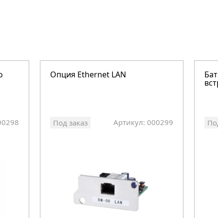
о
Опция Ethernet LAN
Бат
вст
00298
Артикул: 000299
Под заказ
По