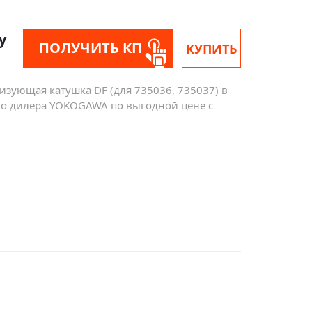
у
ПОЛУЧИТЬ КП
КУПИТЬ
зующая катушка DF (для 735036, 735037) в
го дилера YOKOGAWA по выгодной цене с