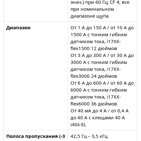
знач.) при 60 Гц; CF 4; все
при номинальном
диапазоне щупа
Диапазон
От 1 А до 150 А / от 10 А до
1500 А с тонким гибким
датчиком тока, i17XX-
flex1500 12 дюймов
От 3 А до 300 А / от 30 А до
3000 А с тонким гибким
датчиком тока, i17XX-
flex3000 24 дюймов
От 6 А до 600 А / от 60 А до
6000 А с тонким гибким
датчиком тока, i17XX-
flex6000 36 дюймов
От 40 мА до 4 А / от 0,4 А
до 40 А с клещами 40 А
i40s-EL
Полоса пропускания (-3
42,5 Гц – 3,5 кГц