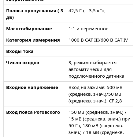
Полоса пропускания (-3
42,5 Гц – 3,5 кГц
дБ)
Масштабирование
1:1 и переменное
Категория измерения
1000 В CAT III/600 В CAT IV
Входы тока
Число входов
3, режим выбирается
автоматически для
подключенного датчика
Входное напряжение
Вход на зажиме: 500 мВ
(среднекв. знач.)/50 мВ
(среднекв. знач.), CF 2,8
Вход пояса Роговского
150 мВ (среднекв. знач.) /
15 мВ (среднекв. знач.) при
50 Гц, 180 мВ (среднекв.
знач.) / 18 мВ (среднекв.