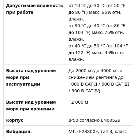
Допустимая влажность
от 10 °C до 30 °C (от 50 °F
при работе
до 86 °F) макс. 95% отн.
влажн.
от 30 °C до 40 °C (от 86 °F
до 104 °F) макс. 75% отн.
влажн.
от 40 °C до 50 °C (от 104 °F
до 122 °F) макс. 45% отн.
влажн.
Высота над уровнем
До 2000 м (до 4000 м со
моря при
снижением рейтинга до
эксплуатации
1000 В CAT II / 600 В CAT III
/ 300 В CAT IV)
Высота над уровнем
12 000 м
моря при хранении
Корпус
IP50 согласно EN60529
Вибрация.
MIL-T-28800E, тип 3, класс