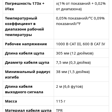
Погрешность 173x +
±(1% от показаний + 0,02%
iFlex
от диапазона)
Температурный
0,05% показаний/°C 0,09%
коэффициент в
показаний/°F
диапазоне рабочей
температуры
Рабочее напряжение
1000 В CAT III, 600 В CAT IV
Длина кабеля щупа
305 мм (12 дюймов)
Диаметр кабеля щупа
7,5 мм (0,3 дюйма)
Минимальный радиус
38 мм (1,5 дюйма)
изгиба
Длина кабеля
2 м (6,6 футов)
выходного сигнала
Масса
115 г
Материал кабеля щупа
TPR