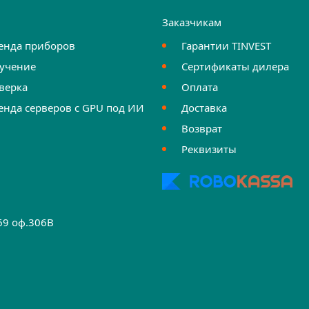
и
Заказчикам
енда приборов
Гарантии TINVEST
учение
Сертификаты дилера
верка
Оплата
енда серверов с GPU под ИИ
Доставка
Возврат
Реквизиты
.69 оф.306B