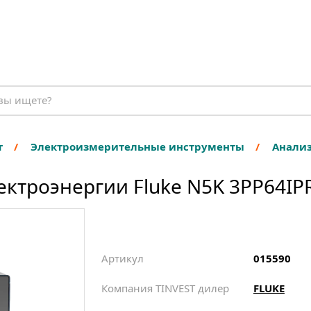
т
Электроизмерительные инструменты
Анализ
ектроэнергии Fluke N5K 3PP64IP
Артикул
015590
Компания TINVEST дилер
FLUKE