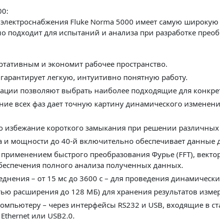
00:
 электроснабжения Fluke Norma 5000 имеет самую широкую
о подходит для испытаний и анализа при разработке преоб
ортативным и экономит рабочее пространство.
гарантирует легкую, интуитивно понятную работу.
рации позволяют выбрать наиболее подходящие для конкр
ие всех фаз дает точную картину динамического изменени
о избежание короткого замыкания при решении различных 
 и мощности до 40-й включительно обеспечивает данные д
с применением быстрого преобразования Фурье (FFT), век
обеспечения полного анализа полученных данных.
днения – от 15 мс до 3600 с – для проведения динамическ
тью расширения до 128 МБ) для хранения результатов изме
омпьютеру – через интерфейсы RS232 и USB, входящие в с
thernet или USB2.0.