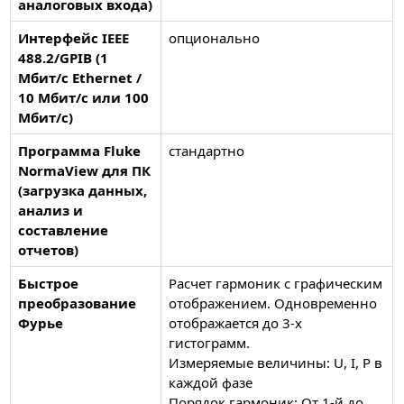
аналоговых входа)
Интерфейс IEEE
опционально
488.2/GPIB (1
Мбит/с Ethernet /
10 Мбит/с или 100
Мбит/с)
Программа Fluke
стандартно
NormaView для ПК
(загрузка данных,
анализ и
составление
отчетов)
Быстрое
Расчет гармоник с графическим
преобразование
отображением. Одновременно
Фурье
отображается до 3-х
гистограмм.
Измеряемые величины: U, I, P в
каждой фазе
Порядок гармоник: От 1-й до