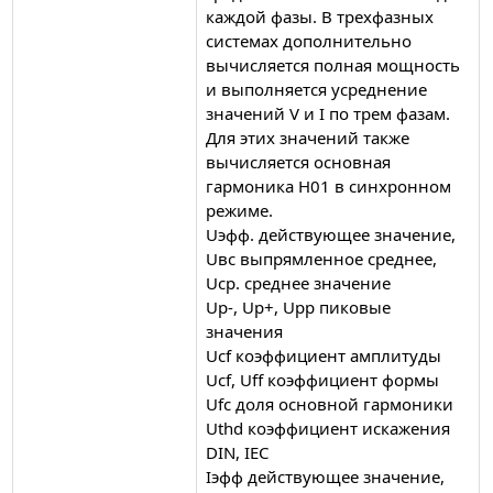
каждой фазы. В трехфазных
системах дополнительно
вычисляется полная мощность
и выполняется усреднение
значений V и I по трем фазам.
Для этих значений также
вычисляется основная
гармоника H01 в синхронном
режиме.
Uэфф. действующее значение,
Uвс выпрямленное среднее,
Uср. среднее значение
Up-, Up+, Upp пиковые
значения
Ucf коэффициент амплитуды
Ucf, Uff коэффициент формы
Ufc доля основной гармоники
Uthd коэффициент искажения
DIN, IEC
Iэфф действующее значение,