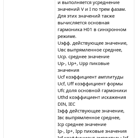
и выполняется усреднение
значений V и I по трем фазам.
Для этих значений также
вычисляется основная
гармоника H01 в синхронном
режиме.
Uэфф. действующее значение,
Uвс выпрямленное среднее,
Uср. среднее значение
Up-, Up+, Upp пиковые
значения
Ucf коэффициент амплитуды
Ucf, Uff коэффициент формы
Ufc доля основной гармоники
Uthd коэффициент искажения
DIN, IEC
Iэфф действующее значение,
Iвс выпрямленное среднее,
Iср среднее значение
Ip-, Ip+, Ipp пиковые значения
Icf коэффициент амплитуды Icf,