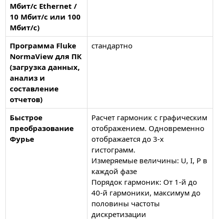
Мбит/с Ethernet /
10 Мбит/с или 100
Мбит/с)
Программа Fluke
стандартно
NormaView для ПК
(загрузка данных,
анализ и
составление
отчетов)
Быстрое
Расчет гармоник с графическим
преобразование
отображением. Одновременно
Фурье
отображается до 3-х
гистограмм.
Измеряемые величины: U, I, P в
каждой фазе
Порядок гармоник: От 1-й до
40-й гармоники, максимум до
половины частоты
дискретизации