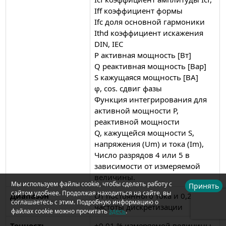
Iff коэффициент формы
Ifc доля основной гармоники
Ithd коэффициент искажения
DIN, IEC
P активная мощность [Вт]
Q реактивная мощность [Вар]
S кажущаяся мощность [ВА]
φ, cos. сдвиг фазы
Функция интегрирования для
активной мощности P,
реактивной мощности
Q, кажущейся мощности S,
напряжения (Um) и тока (Im),
Число разрядов 4 или 5 в
зависимости от измеряемой
величины.
Мы используем файлы cookie, чтобы сделать работу с
Принять
сайтом удобнее. Продолжая находиться на сайте, вы
Диапазон
От постоянного тока и 0,2 Гц до
соглашаетесь с этим. Подробную информацию о
частоты дискретизации
файлах cookie можно прочитать
здесь
.
Точность
±0,01 % измеряемой величины