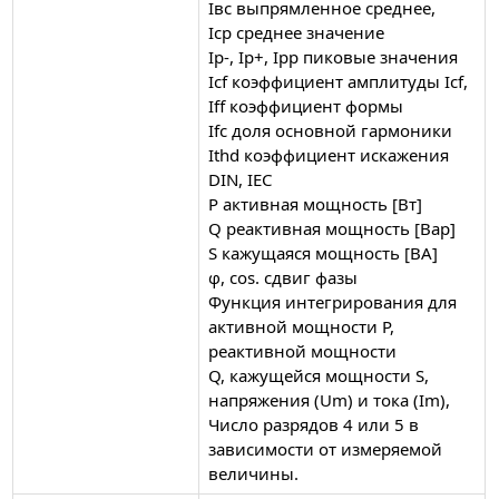
Iвс выпрямленное среднее,
Iср среднее значение
Ip-, Ip+, Ipp пиковые значения
Icf коэффициент амплитуды Icf,
Iff коэффициент формы
Ifc доля основной гармоники
Ithd коэффициент искажения
DIN, IEC
P активная мощность [Вт]
Q реактивная мощность [Вар]
S кажущаяся мощность [ВА]
φ, cos. сдвиг фазы
Функция интегрирования для
активной мощности P,
реактивной мощности
Q, кажущейся мощности S,
напряжения (Um) и тока (Im),
Число разрядов 4 или 5 в
зависимости от измеряемой
величины.