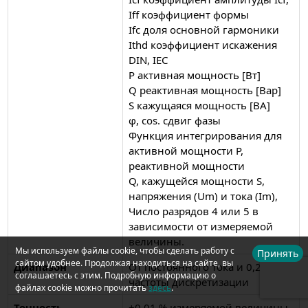
Iff коэффициент формы
Ifc доля основной гармоники
Ithd коэффициент искажения
DIN, IEC
P активная мощность [Вт]
Q реактивная мощность [Вар]
S кажущаяся мощность [ВА]
φ, cos. сдвиг фазы
Функция интегрирования для
активной мощности P,
реактивной мощности
Q, кажущейся мощности S,
напряжения (Um) и тока (Im),
Число разрядов 4 или 5 в
зависимости от измеряемой
величины.
Мы используем файлы cookie, чтобы сделать работу с
Принять
сайтом удобнее. Продолжая находиться на сайте, вы
Диапазон
От постоянного тока и 0,2 Гц до
соглашаетесь с этим. Подробную информацию о
частоты дискретизации
файлах cookie можно прочитать
здесь
.
Точность
±0,01 % измеряемой величины