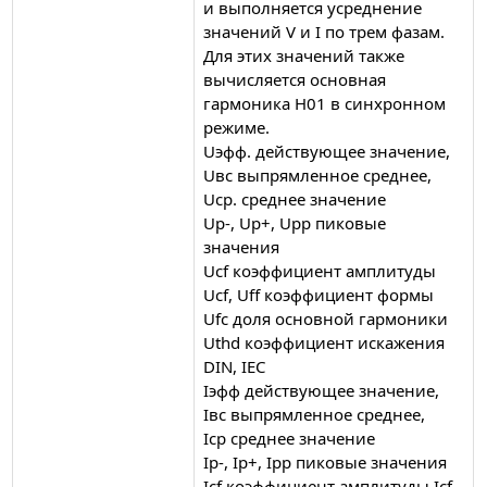
и выполняется усреднение
значений V и I по трем фазам.
Для этих значений также
вычисляется основная
гармоника H01 в синхронном
режиме.
Uэфф. действующее значение,
Uвс выпрямленное среднее,
Uср. среднее значение
Up-, Up+, Upp пиковые
значения
Ucf коэффициент амплитуды
Ucf, Uff коэффициент формы
Ufc доля основной гармоники
Uthd коэффициент искажения
DIN, IEC
Iэфф действующее значение,
Iвс выпрямленное среднее,
Iср среднее значение
Ip-, Ip+, Ipp пиковые значения
Icf коэффициент амплитуды Icf,