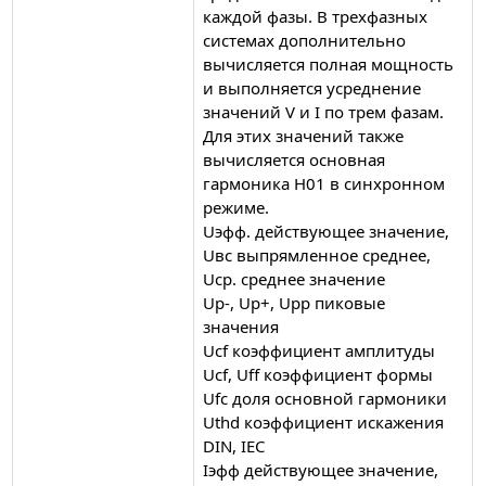
каждой фазы. В трехфазных
системах дополнительно
вычисляется полная мощность
и выполняется усреднение
значений V и I по трем фазам.
Для этих значений также
вычисляется основная
гармоника H01 в синхронном
режиме.
Uэфф. действующее значение,
Uвс выпрямленное среднее,
Uср. среднее значение
Up-, Up+, Upp пиковые
значения
Ucf коэффициент амплитуды
Ucf, Uff коэффициент формы
Ufc доля основной гармоники
Uthd коэффициент искажения
DIN, IEC
Iэфф действующее значение,