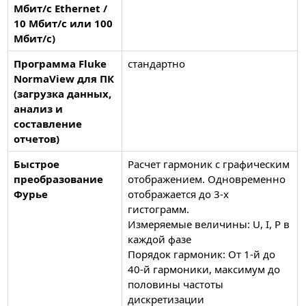
Мбит/с Ethernet /
10 Мбит/с или 100
Мбит/с)
Программа Fluke
стандартно
NormaView для ПК
(загрузка данных,
анализ и
составление
отчетов)
Быстрое
Расчет гармоник с графическим
преобразование
отображением. Одновременно
Фурье
отображается до 3-х
гистограмм.
Измеряемые величины: U, I, P в
каждой фазе
Порядок гармоник: От 1-й до
40-й гармоники, максимум до
половины частоты
дискретизации