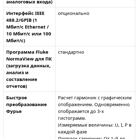
аналоговых входа)
Интерфейс IEEE
опционально
488.2/GPIB (1
Мбит/с Ethernet /
10 Мбит/с или 100
Мбит/с)
Программа Fluke
стандартно
NormaView для ПК
(загрузка данных,
анализ и
составление
отчетов)
Быстрое
Расчет гармоник с графическим
преобразование
отображением. Одновременно
Фурье
отображается до 3-х
гистограмм.
Измеряемые величины: U, I, P в
каждой фазе
Порядок гармоник: От 1-й до