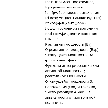
Iвс выпрямленное среднее,
Iср среднее значение
Ip-, Ip+, Ipp пиковые значения
Icf коэффициент амплитуды Icf,
Iff коэффициент формы
Ifc доля основной гармоники
Ithd коэффициент искажения
DIN, IEC
P активная мощность [Вт]
Q реактивная мощность [Вар]
S кажущаяся мощность [ВА]
φ, cos. сдвиг фазы
Функция интегрирования для
активной мощности P,
реактивной мощности
Q, кажущейся мощности S,
напряжения (Um) и тока (Im),
Число разрядов 4 или 5 в
зависимости от измеряемой
величины.