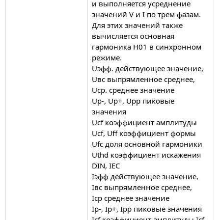
и выполняется усреднение
значений V и I по трем фазам.
Для этих значений также
вычисляется основная
гармоника H01 в синхронном
режиме.
Uэфф. действующее значение,
Uвс выпрямленное среднее,
Uср. среднее значение
Up-, Up+, Upp пиковые
значения
Ucf коэффициент амплитуды
Ucf, Uff коэффициент формы
Ufc доля основной гармоники
Uthd коэффициент искажения
DIN, IEC
Iэфф действующее значение,
Iвс выпрямленное среднее,
Iср среднее значение
Ip-, Ip+, Ipp пиковые значения
Icf коэффициент амплитуды Icf,