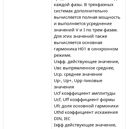
каждой фазы. В трехфазных
системах дополнительно
вычисляется полная мощность
и выполняется усреднение
значений V и I по трем фазам.
Для этих значений также
вычисляется основная
гармоника H01 в синхронном
режиме.
Uэфф. действующее значение,
Uвс выпрямленное среднее,
Uср. среднее значение
Up-, Up+, Upp пиковые
значения
Ucf коэффициент амплитуды
Ucf, Uff коэффициент формы
Ufc доля основной гармоники
Uthd коэффициент искажения
DIN, IEC
Iэфф действующее значение,