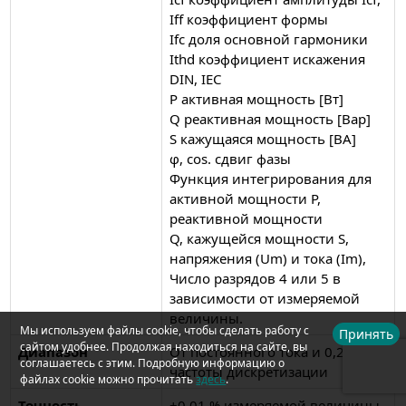
Iff коэффициент формы
Ifc доля основной гармоники
Ithd коэффициент искажения
DIN, IEC
P активная мощность [Вт]
Q реактивная мощность [Вар]
S кажущаяся мощность [ВА]
φ, cos. сдвиг фазы
Функция интегрирования для
активной мощности P,
реактивной мощности
Q, кажущейся мощности S,
напряжения (Um) и тока (Im),
Число разрядов 4 или 5 в
зависимости от измеряемой
величины.
Мы используем файлы cookie, чтобы сделать работу с
Принять
сайтом удобнее. Продолжая находиться на сайте, вы
Диапазон
От постоянного тока и 0,2 Гц до
соглашаетесь с этим. Подробную информацию о
частоты дискретизации
файлах cookie можно прочитать
здесь
.
Точность
±0,01 % измеряемой величины