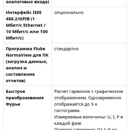
аналоговых входа)
Интерфейс IEEE
опционально
488.2/GPIB (1
Мбит/с Ethernet /
10 Мбит/с или 100
Мбит/с)
Программа Fluke
стандартно
NormaView для ПК
(загрузка данных,
анализ и
составление
отчетов)
Быстрое
Расчет гармоник с графическим
преобразование
отображением. Одновременно
Фурье
отображается до 3-х
гистограмм.
Измеряемые величины: U, I, P в
каждой фазе
Порядок гармоник: От 1-й до