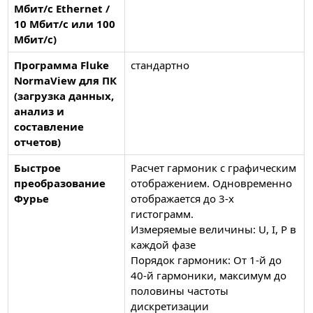
Мбит/с Ethernet /
10 Мбит/с или 100
Мбит/с)
Программа Fluke
стандартно
NormaView для ПК
(загрузка данных,
анализ и
составление
отчетов)
Быстрое
Расчет гармоник с графическим
преобразование
отображением. Одновременно
Фурье
отображается до 3-х
гистограмм.
Измеряемые величины: U, I, P в
каждой фазе
Порядок гармоник: От 1-й до
40-й гармоники, максимум до
половины частоты
дискретизации