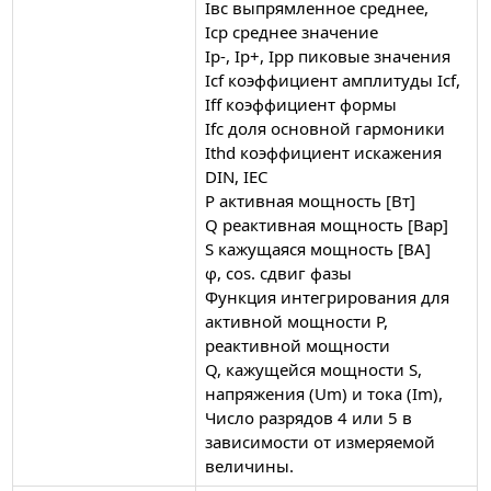
Iвс выпрямленное среднее,
Iср среднее значение
Ip-, Ip+, Ipp пиковые значения
Icf коэффициент амплитуды Icf,
Iff коэффициент формы
Ifc доля основной гармоники
Ithd коэффициент искажения
DIN, IEC
P активная мощность [Вт]
Q реактивная мощность [Вар]
S кажущаяся мощность [ВА]
φ, cos. сдвиг фазы
Функция интегрирования для
активной мощности P,
реактивной мощности
Q, кажущейся мощности S,
напряжения (Um) и тока (Im),
Число разрядов 4 или 5 в
зависимости от измеряемой
величины.