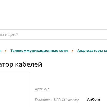
т
Телекоммуникационные сети
Анализаторы с
атор кабелей
Артикул
Компания TINVEST дилер
AnCom