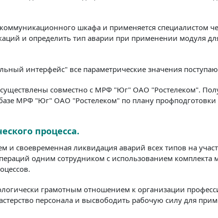
 коммуникационного шкафа и применяется специалистом че
каций и определить тип аварии при применении модуля для
ный интерфейс" все параметрические значения поступают
осуществлены совместно с МРФ "Юг" ОАО "Ростелеком". По
 базе МРФ "Юг" ОАО "Ростелеком" по плану профподготовки
еского процесса.
м и своевременная ликвидация аварий всех типов на учас
пераций одним сотрудником с использованием комплекта м
оцессов.
ологически грамотным отношением к организации професс
астерство персонала и высвободить рабочую силу для приме