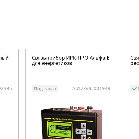
вный
Связьприбор ИРК-ПРО Альфа-Е
Св
для энергетиков
реф
02395
Артикул: 001949
Под заказ