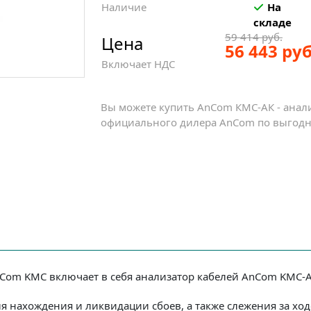
Наличие
На
складе
59 414 руб.
Цена
56 443 руб
Включает НДС
Вы можете купить AnCom КМС-АК - анали
официального дилера AnCom по выгодно
nCom KMC включает в себя анализатор кабелей AnCom KMC-
я нахождения и ликвидации сбоев, а также слежения за х