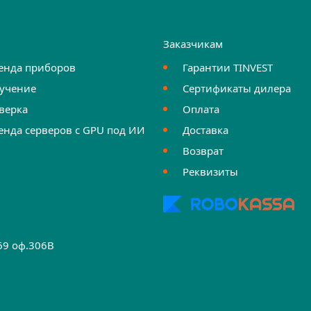
и
Заказчикам
енда приборов
Гарантии TINVEST
учение
Сертификаты дилера
верка
Оплата
енда серверов с GPU под ИИ
Доставка
Возврат
Реквизиты
.69 оф.306B