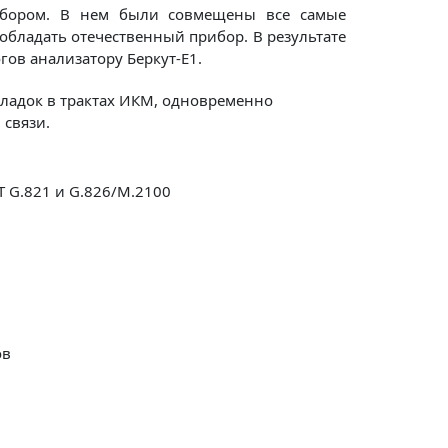
рибором. В нем были совмещены все самые
бладать отечественный прибор. В результате
гов анализатору Беркут-Е1.
оладок в трактах ИКМ, одновременно
 связи.
T G.821 и G.826/M.2100
ов