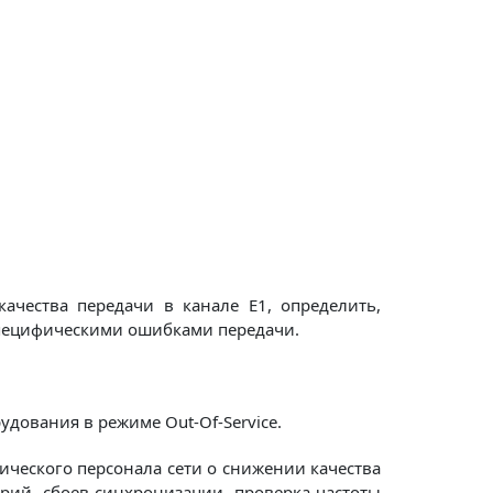
чества передачи в канале E1, определить,
пецифическими ошибками передачи.
дования в режиме Out-Of-Service.
ческого персонала сети о снижении качества
рий, сбоев синхронизации, проверка частоты