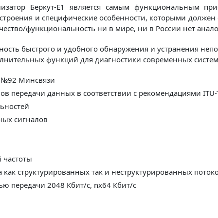
лизатор Беркут-Е1 является самым функциональным п
строения и специфические особенности, которыми должен о
ество/функциональность ни в мире, ни в России нет анало
жность быстрого и удобного обнаружения и устранения неп
лнительных функций для диагностики современных систем
м №92 Минсвязи
ов передачи данных в соответствии с рекомендациями ITU-
льностей
ных сигналов
й частоты
 как структурированных так и неструктурированных поток
ю передачи 2048 Кбит/с, nx64 Кбит/с