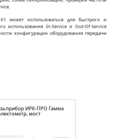
vice.
-E1 может использоваться для быстрого и
использования In-Service и Out-Of-Service
тности конфигурации оборудования передачи
язьприбор ИРК-ПРО Гамма
Связьприбор ИРК-П
лектометр, мост
ADSL модемом)