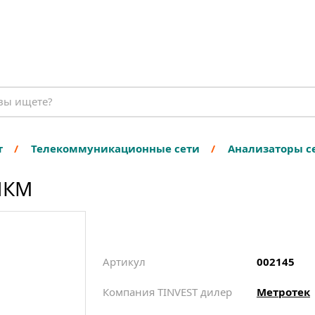
т
Телекоммуникационные сети
Анализаторы с
 ИКМ
Артикул
002145
Компания TINVEST дилер
Метротек