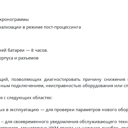
 хронограммы
нализации в режиме пост-процессинга
ей батареи — 8 часов.
орпуса и разъемов
ций, позволяющих диагностировать причину снижения ка
нным подключением, неисправностью оборудования или с
я с следующих областях:
х в эксплуатацию — для проверки параметров нового обору
- для своевременного уведомления обслуживающего техни
апример, мониторинг ИКМ-тракта на наличие ошибок, ава