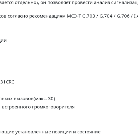
вается отдельно), он позволяет провести анализ сигнализа
 согласно рекомендациям МСЭ-T G.703 / G.704 / G.706 / I.4
ции
M31CRC
ьких вызовов(макс. 30)
 встроенного громкоговорителя
ающие установленные позиции и состояние