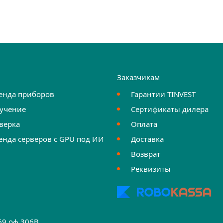
и
Заказчикам
енда приборов
Гарантии TINVEST
учение
Сертификаты дилера
верка
Оплата
енда серверов с GPU под ИИ
Доставка
Возврат
Реквизиты
.69 оф.306B