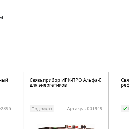
ВМ
вный
Связьприбор ИРК-ПРО Альфа-Е
Св
для энергетиков
реф
02395
Артикул: 001949
Под заказ