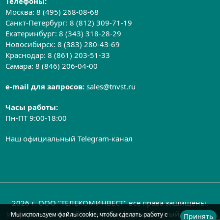
Телефоны:
Москва:
8 (495) 268-08-68
Санкт-Петербург:
8 (812) 309-71-19
Екатеринбург:
8 (343) 318-28-29
Новосибирск:
8 (383) 280-43-69
Краснодар:
8 (861) 203-51-33
Самара:
8 (846) 206-04-00
e-mail для запросов:
sales@tnvst.ru
Часы работы:
Пн-ПТ 9:00-18:00
Наш официальный Telegram-канал
2026 г. ООО "ТЕЛЕКОМИНВЕСТ" все права защищены.
Информация на сайте носит информационный характер
Мы используем файлы cookie, чтобы сделать работу с
Принять