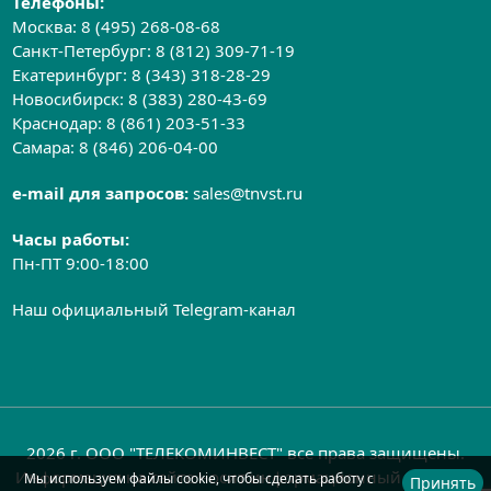
Телефоны:
Москва:
8 (495) 268-08-68
Санкт-Петербург:
8 (812) 309-71-19
Екатеринбург:
8 (343) 318-28-29
Новосибирск:
8 (383) 280-43-69
Краснодар:
8 (861) 203-51-33
Самара:
8 (846) 206-04-00
e-mail для запросов:
sales@tnvst.ru
Часы работы:
Пн-ПТ 9:00-18:00
Наш официальный Telegram-канал
2026 г. ООО "ТЕЛЕКОМИНВЕСТ" все права защищены.
Информация на сайте носит информационный характер
Мы используем файлы cookie, чтобы сделать работу с
Принять