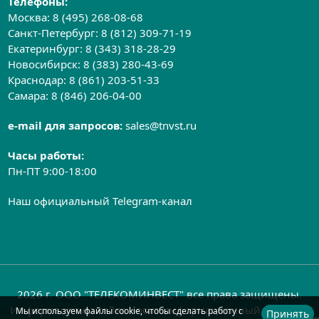
Телефоны:
Москва:
8 (495) 268-08-68
Санкт-Петербург:
8 (812) 309-71-19
Екатеринбург:
8 (343) 318-28-29
Новосибирск:
8 (383) 280-43-69
Краснодар:
8 (861) 203-51-33
Самара:
8 (846) 206-04-00
e-mail для запросов:
sales@tnvst.ru
Часы работы:
Пн-ПТ 9:00-18:00
Наш официальный Telegram-канал
2026 г. ООО "ТЕЛЕКОМИНВЕСТ" все права защищены.
Информация на сайте носит информационный характер
Мы используем файлы cookie, чтобы сделать работу с
Принять