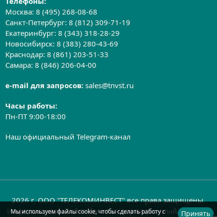
Телефоны:
Москва:
8 (495) 268-08-68
Санкт-Петербург:
8 (812) 309-71-19
Екатеринбург:
8 (343) 318-28-29
Новосибирск:
8 (383) 280-43-69
Краснодар:
8 (861) 203-51-33
Самара:
8 (846) 206-04-00
e-mail для запросов:
sales@tnvst.ru
Часы работы:
Пн-ПТ 9:00-18:00
Наш официальный Telegram-канал
2026 г. ООО "ТЕЛЕКОМИНВЕСТ" все права защищены.
Информация на сайте носит информационный характер
Мы используем файлы cookie, чтобы сделать работу с
Принять