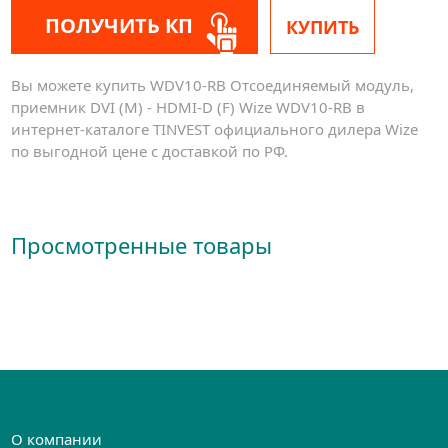
ПОЛУЧИТЬ КП
КУПИТЬ
Вы можете купить WDV10-RB Отсоединяемый модуль,
приемник DVI (M) - HDMI-D (F) Wize WDV10-RB в
интернет-каталоге TINVEST официального дилера Wize
по выгодной цене с доставкой по РФ.
Просмотренные товары
О компании