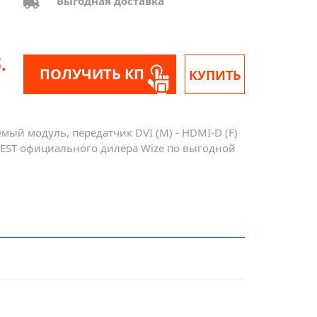
Выгодная доставка
.
ПОЛУЧИТЬ КП
КУПИТЬ
ый модуль, передатчик DVI (M) - HDMI-D (F)
VEST официального дилера Wize по выгодной