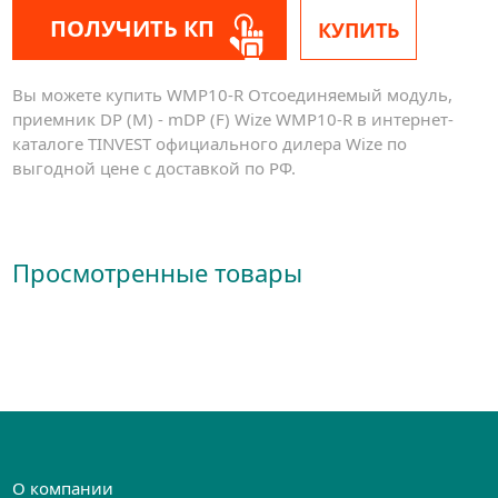
ПОЛУЧИТЬ КП
КУПИТЬ
Вы можете купить WMP10-R Отсоединяемый модуль,
приемник DP (M) - mDP (F) Wize WMP10-R в интернет-
каталоге TINVEST официального дилера Wize по
выгодной цене с доставкой по РФ.
Просмотренные товары
О компании