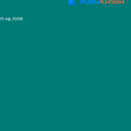
.69 оф.306B