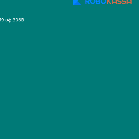
.69 оф.306B