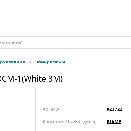
орудование
Микрофоны
CM-1(White 3M)
Артикул
023722
Компания TINVEST дилер
BIAMP