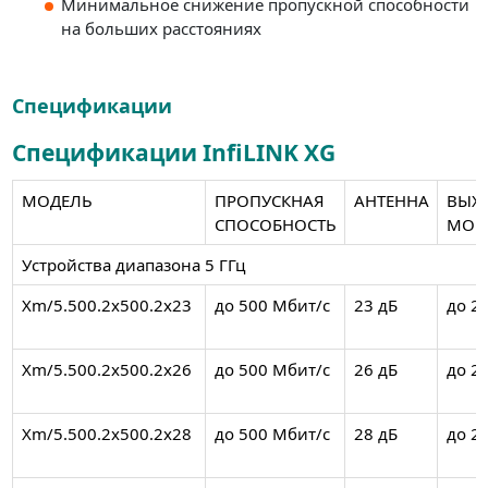
Минимальное снижение пропускной способности
на больших расстояниях
Спецификации
Спецификации InfiLINK XG
МОДЕЛЬ
ПРОПУСКНАЯ
АНТЕННА
ВЫХ
СПОСОБНОСТЬ
МОЩ
Устройства диапазона 5 ГГц
Xm/5.500.2x500.2x23
до 500 Мбит/с
23 дБ
до 2
Xm/5.500.2x500.2x26
до 500 Мбит/с
26 дБ
до 2
Xm/5.500.2x500.2x28
до 500 Мбит/с
28 дБ
до 2