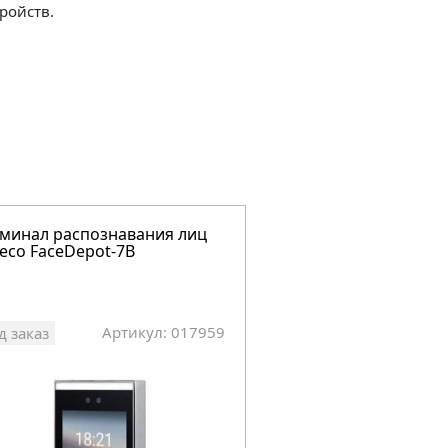
ройств.
минал распознавания лиц
Терминал распозна
eco FaceDepot-7B
ZKTeco FaceDepot-7
Артикул: 017959
Арт
д заказ
Под заказ