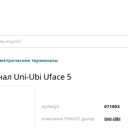
метрические терминалы
л Uni-Ubi Uface 5
Артикул
071003
Компания TINVEST дилер
Uni-Ubi