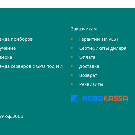
и
Заказчикам
енда приборов
Гарантии TINVEST
учение
Сертификаты дилера
верка
Оплата
енда серверов с GPU под ИИ
Доставка
Возврат
Реквизиты
.69 оф.306B