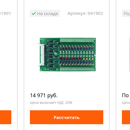
41901
Артикул: 041902
На складе
По
14 971 руб.
По
Цена включает НДС 20%
Цен
Рассчитать