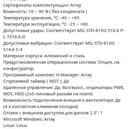
Сертификаты комплектующих: Array
Влажность: 10 ~ 90 % ( без конденсата )
Температура хранения, °C: -40 ~ +85
Температура эксплуатации, °C: -25 ~ +60
Допустимые удары: Соответствует MIL-STD-810G 516.6 P-
I, T516.6-II
Допустимые вибрации: Соответствует MIL-STD-810G
514.6 C-4
Материал корпуса: Алюминий и сталь
Предустановленная операционная система: Опция, см.
конфигуратор
Программный комплекс N-Manager: Array
Сторожевой таймер ( WDT ): Да
Удалённое управление: Да, Вкл/выкл., индикаторы PWR,
WDT, HDD (2x5-пиновый разъём на плате)
Возможность подключения внешнего вентилятора: Да
(4-х контактная клеммная колодка)
Отсеки с внешним доступом для дисков 2.5": 1
Microsoft Windows: Array
Linux: Linux