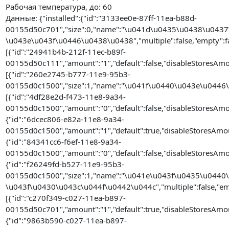
Рабочая температура, до: 60
Данные: {"installed":{"id":"3133ee0e-87ff-11ea-b88d-
00155d50c701","size":0,"name":"\u041d\u0435\u0438\u04
\u043e\u043f\u0446\u0438\u0438","multiple":false,"empty":fa
[{"id":"24941b4b-212f-11ec-b89f-
00155d50c111","amount":"1","default":false,"disableStoresAmou
[{"id":"260e2745-b777-11e9-95b3-
00155d0c1500","size":1,"name":"\u041f\u0440\u043e\u0446\u
[{"id":"4df28e2d-f473-11e8-9a34-
00155d0c1500","amount":"0","default":false,"disableStoresAmo
{"id":"6dcec806-e82a-11e8-9a34-
00155d0c1500","amount":"1","default":true,"disableStoresAmou
{"id":"84341cc6-f6ef-11e8-9a34-
00155d0c1500","amount":"0","default":false,"disableStoresAmo
{"id":"f26249fd-b527-11e9-95b3-
00155d0c1500","size":1,"name":"\u041e\u043f\u0435\u044
\u043f\u0430\u043c\u044f\u0442\u044c","multiple":false,"emp
[{"id":"c270f349-c027-11ea-b897-
00155d50c701","amount":"1","default":true,"disableStoresAmou
{"id":"9863b590-c027-11ea-b897-