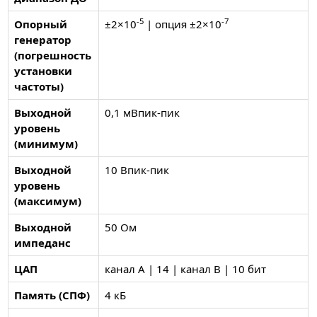
-5
-7
Опорный
±2×10
| опция ±2×10
генератор
(погрешность
установки
частоты)
Выходной
0,1 мВпик-пик
уровень
(минимум)
Выходной
10 Впик-пик
уровень
(максимум)
Выходной
50 Ом
импеданс
ЦАП
канал A | 14 | канал B | 10 бит
Память (СПФ)
4 кБ