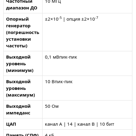
Частотный
10 МГц
диапазон ДО
-5
-7
Опорный
±2×10
| опция ±2×10
генератор
(погрешность
установки
частоты)
Выходной
0,1 мВпик-пик
уровень
(минимум)
Выходной
10 Впик-пик
уровень
(максимум)
Выходной
50 Ом
импеданс
ЦАП
канал A | 14 | канал B | 10 бит
Память (СПФ)
4 кБ