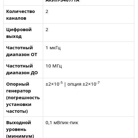
Количество
2
каналов
Цифровой
2
выход
Частотный
1 мкГц
диапазон ОТ
Частотный
10 МГц
диапазон ДО
-5
-7
Опорный
±2×10
| опция ±2×10
генератор
(погрешность
установки
частоты)
Выходной
0,1 мВпик-пик
уровень
(минимум)