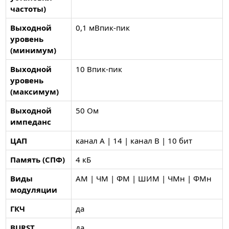
частоты)
Выходной
0,1 мВпик-пик
уровень
(минимум)
Выходной
10 Впик-пик
уровень
(максимум)
Выходной
50 Ом
импеданс
ЦАП
канал A | 14 | канал B | 10 бит
Память (СПФ)
4 кБ
Виды
АМ | ЧМ | ФМ | ШИМ | ЧМн | ФМн
модуляции
ГКЧ
да
BURST
да