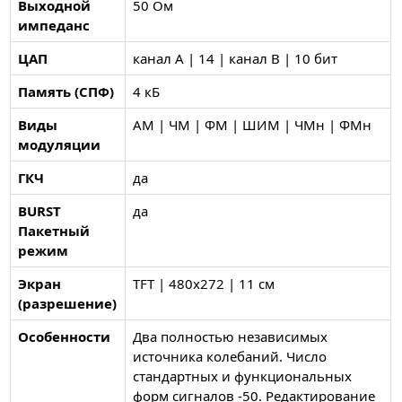
Выходной
50 Ом
импеданс
ЦАП
канал A | 14 | канал B | 10 бит
Память (СПФ)
4 кБ
Виды
АМ | ЧМ | ФМ | ШИМ | ЧМн | ФМн
модуляции
ГКЧ
да
BURST
да
Пакетный
режим
Экран
TFT | 480х272 | 11 см
(разрешение)
Особенности
Два полностью независимых
источника колебаний. Число
стандартных и функциональных
форм сигналов -50. Редактирование