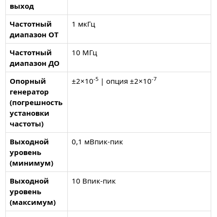
выход
Частотный
1 мкГц
диапазон ОТ
Частотный
10 МГц
диапазон ДО
-5
-7
Опорный
±2×10
| опция ±2×10
генератор
(погрешность
установки
частоты)
Выходной
0,1 мВпик-пик
уровень
(минимум)
Выходной
10 Впик-пик
уровень
(максимум)