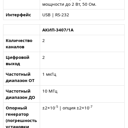
мощности до 2 Вт, 50 Ом.
Интерфейс
USB | RS-232
АКИП-3407/1А
Количество
2
каналов
Цифровой
2
выход
Частотный
1 мкГц
диапазон ОТ
Частотный
10 МГц
диапазон ДО
-5
-7
Опорный
±2×10
| опция ±2×10
генератор
(погрешность
установки