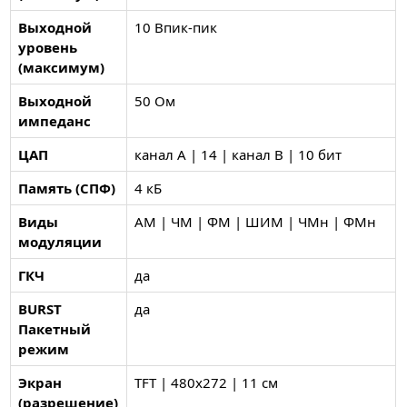
Выходной
10 Впик-пик
уровень
(максимум)
Выходной
50 Ом
импеданс
ЦАП
канал A | 14 | канал B | 10 бит
Память (СПФ)
4 кБ
Виды
АМ | ЧМ | ФМ | ШИМ | ЧМн | ФМн
модуляции
ГКЧ
да
BURST
да
Пакетный
режим
Экран
TFT | 480х272 | 11 см
(разрешение)