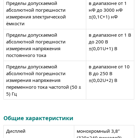
Пределы допускаемой
в диапазоне от 1
абсолютной погрешности
нФ до 3000 нФ
измерения электрической
±(0,1С+1) нФ
ёмкости
Пределы допускаемой
в диапазоне от 1 В
абсолютной погрешности
до 200 В
измерения напряжения
±(0,01U+1) В
постоянного тока
Пределы допускаемой
в диапазоне от 10
абсолютной погрешности
В до 250 В
измерения напряжения
±(0,02U+2) В
переменного тока частотой (50 ±
5) Гц
Общие характеристики
Дисплей
монохромный 3,8”
(320×240 пикселей)