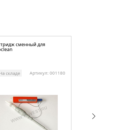
тридж сменный для
Набор инструменто
clean
монтажа оптическо
НИМ-Эксперт
Артикул: 001180
Арт
На складе
На складе