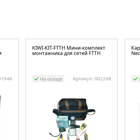
KIWI-KIT-FTTH Мини-комплект
Кар
и
монтажника для сетей FTTH
Neo
01946
Артикул: 002208
На складе