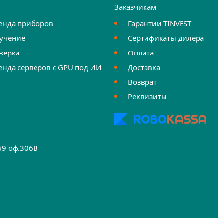
и
Заказчикам
енда приборов
Гарантии TINVEST
учение
Сертификаты дилера
верка
Оплата
енда серверов с GPU под ИИ
Доставка
Возврат
Реквизиты
.69 оф.306B