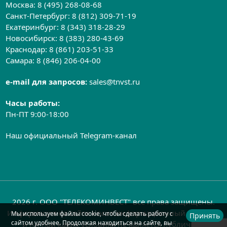
Москва:
8 (495) 268-08-68
Санкт-Петербург:
8 (812) 309-71-19
Екатеринбург:
8 (343) 318-28-29
Новосибирск:
8 (383) 280-43-69
Краснодар:
8 (861) 203-51-33
Самара:
8 (846) 206-04-00
e-mail для запросов:
sales@tnvst.ru
Часы работы:
Пн-ПТ 9:00-18:00
Наш официальный Telegram-канал
2026 г. ООО "ТЕЛЕКОМИНВЕСТ" все права защищены.
Информация на сайте носит информационный характер
Мы используем файлы cookie, чтобы сделать работу с
Принять
сайтом удобнее. Продолжая находиться на сайте, вы
и ни при каких условиях не является публичной