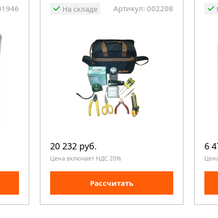
01946
Артикул: 002208
На складе
20 232 руб.
6 4
Цена включает НДС 20%
Цен
Рассчитать