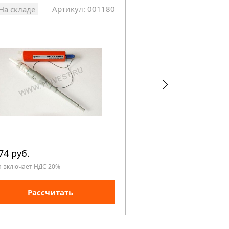
Артикул: 001180
Арт
На складе
На складе
74 руб.
54 750 руб.
а включает НДС 20%
Цена включает НДС 20%
Рассчитать
Рассчита