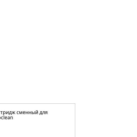
тридж сменный для
Набор инструменто
clean
монтажа оптическо
НИМ-Эксперт