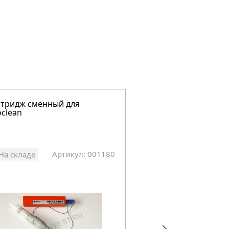
тридж сменный для
Набор инструменто
clean
монтажа оптическо
НИМ-Эксперт
Артикул: 001180
Арт
На складе
На складе