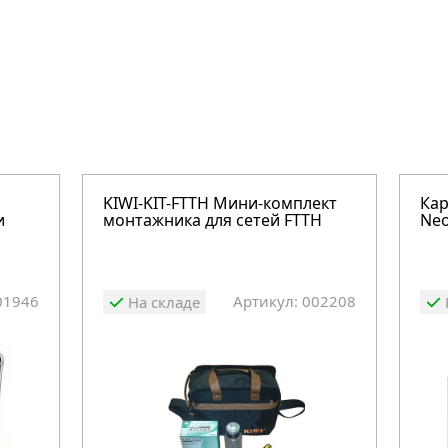
KIWI-KIT-FTTH Мини-комплект
Кар
и
монтажника для сетей FTTH
Neo
01946
Артикул: 002208
На складе