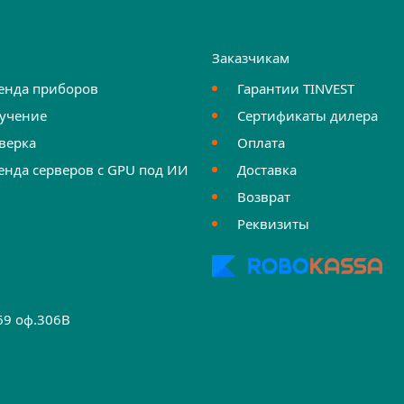
и
Заказчикам
енда приборов
Гарантии TINVEST
учение
Сертификаты дилера
верка
Оплата
енда серверов с GPU под ИИ
Доставка
Возврат
Реквизиты
.69 оф.306B