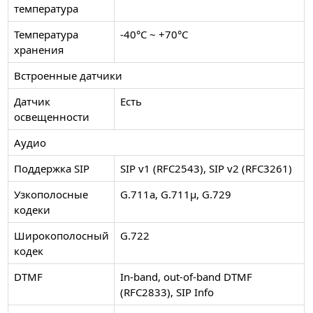
температура
Температура
-40°C ~ +70°C
хранения
Встроенные датчики
Датчик
Есть
освещенности
Аудио
Поддержка SIP
SIP v1 (RFC2543), SIP v2 (RFC3261)
Узкополосные
G.711a, G.711μ, G.729
кодеки
Широкополосный
G.722
кодек
DTMF
In-band, out-of-band DTMF
(RFC2833), SIP Info