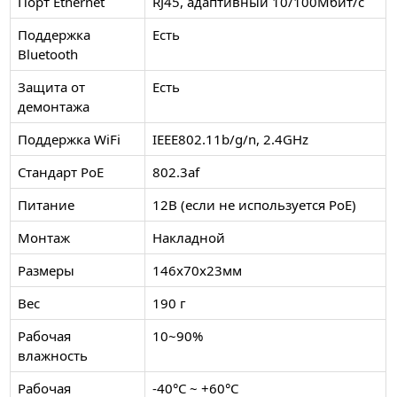
Порт Ethernet
RJ45, адаптивный 10/100Мбит/с
Поддержка
Есть
Bluetooth
Защита от
Есть
демонтажа
Поддержка WiFi
IEEE802.11b/g/n, 2.4GHz
Стандарт PoE
802.3af
Питание
12В (если не используется PoE)
Монтаж
Накладной
Размеры
146x70x23мм
Вес
190 г
Рабочая
10~90%
влажность
Рабочая
-40°C ~ +60°C