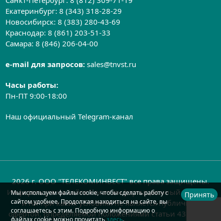
Санкт-Петербург:
8 (812) 309-71-19
Екатеринбург:
8 (343) 318-28-29
Новосибирск:
8 (383) 280-43-69
Краснодар:
8 (861) 203-51-33
Самара:
8 (846) 206-04-00
e-mail для запросов:
sales@tnvst.ru
Часы работы:
Пн-ПТ 9:00-18:00
Наш официальный Telegram-канал
2026 г. ООО "ТЕЛЕКОМИНВЕСТ" все права защищены.
Информация на сайте носит информационный характер
Мы используем файлы cookie, чтобы сделать работу с
Принять
сайтом удобнее. Продолжая находиться на сайте, вы
и ни при каких условиях не является публичной
соглашаетесь с этим. Подробную информацию о
офертой, определяемой положениями статьи 437 ГК РФ
файлах cookie можно прочитать
здесь
.