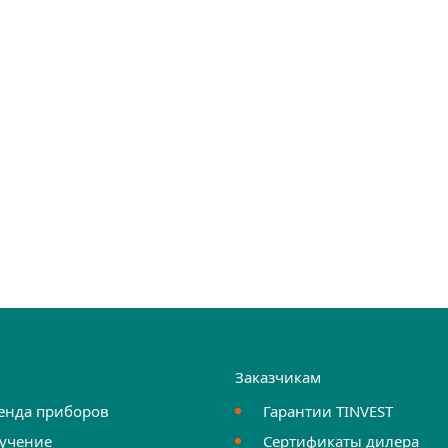
и
Заказчикам
енда приборов
Гарантии TINVEST
учение
Сертификаты дилера