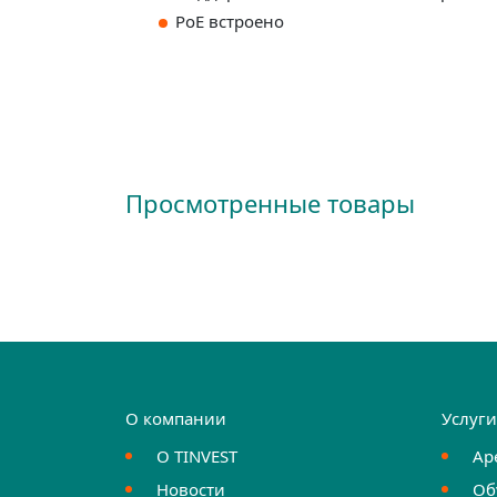
PoE встроено
Просмотренные товары
О компании
Услуг
О TINVEST
Ар
Новости
Об