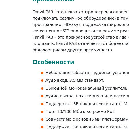
Fanvil PA3 - это шлюз-контроллер для опов
подключать различное оборудование (в том ч
пространство. HD-звук, поддержка широкоп
качественное SIP-оповещение в режиме ре
Fanvil PA3 – это прекрасное устройство вид
площадях. Fanvil PA3 отличается от более с
обладает рядом других преимуществ.
Особенности
Небольшие габариты, удобная устано
Аудо вход, 3.5 мм стандарт.
Выходной моноканальный усилитель м
Аудио выход, на активную или пасси
Поддержка USB накопителя и карты Mi
Порт 10/100 Мбит, встроено PoE
Совместимо с основными платформами: Ast
Поддержка USB накопителя и карты Mi