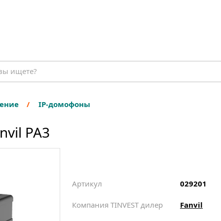
ение
IP-домофоны
vil PA3
Артикул
029201
Компания TINVEST дилер
Fanvil