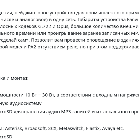
ещения, пейджинговое устройство для промышленного приме
исле и аналоговое) в одну сеть. Габариты устройства Fanv
олосных кодеков G.722 и Opus, большое количество внешни
ального времени или проигрывание заранее записанных MP
а «сделай сам». Позволит вам провести оповещение в зданиях
тарой модели PA2 отсутствием реле, но при этом поддержива
вка и монтаж
ощности 10 Вт ~ 30 Вт, в соответствии с входным напряж
вную аудиосистему
croSD для хранения аудио MP3 записей и их локального пр
erisk, Broadsoft, 3CX, Metaswitch, Elastix, Avaya etc.
croSD