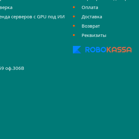
верка
Оплата
енда серверов с GPU под ИИ
Доставка
Возврат
Реквизиты
.69 оф.306B