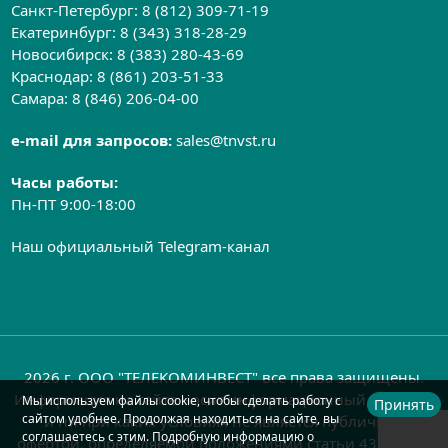
Санкт-Петербург:
8 (812) 309-71-19
Екатеринбург:
8 (343) 318-28-29
Новосибирск:
8 (383) 280-43-69
Краснодар:
8 (861) 203-51-33
Самара:
8 (846) 206-04-00
e-mail для запросов:
sales@tnvst.ru
Часы работы:
Пн-ПТ 9:00-18:00
Наш официальный Telegram-канал
2026 г. ООО "ТЕЛЕКОМИНВЕСТ" все права защищены.
Информация на сайте носит информационный характер
Мы используем файлы cookie, чтобы сделать работу с
Принять
сайтом удобнее. Продолжая находиться на сайте, вы
и ни при каких условиях не является публичной
соглашаетесь с этим. Подробную информацию о
офертой, определяемой положениями статьи 437 ГК РФ