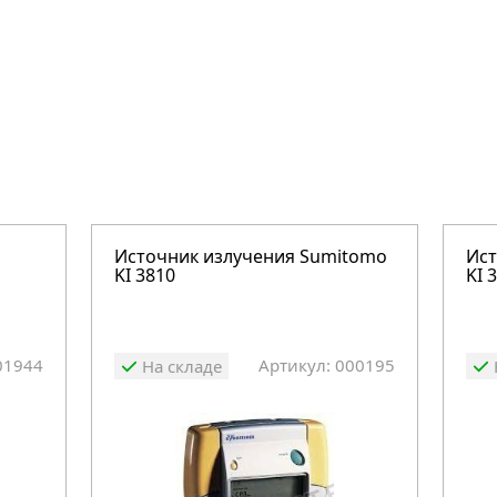
Источник излучения Sumitomo
Ист
KI 3810
KI 
01944
Артикул: 000195
На складе