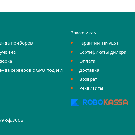
и
Заказчикам
енда приборов
Гарантии TINVEST
учение
Сертификаты дилера
верка
Оплата
енда серверов с GPU под ИИ
Доставка
Возврат
Реквизиты
.69 оф.306B