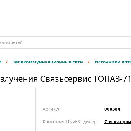
т
Телекоммуникационные сети
Источники опт
излучения Связьсервис ТОПАЗ-7
Артикул
000384
Компания TINVEST дилер
Связьсерви