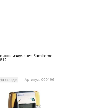
очник излучения Sumitomo
Источник излучени
3812
KI 3820
Артикул: 000196
Арт
На складе
На складе